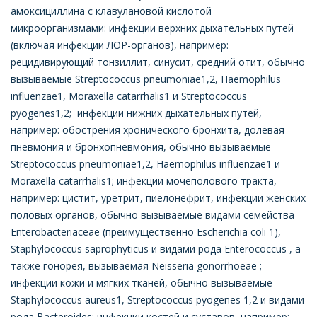
амоксициллина с клавулановой кислотой
микроорганизмами: инфекции верхних дыхательных путей
(включая инфекции ЛОР-органов), например:
рецидивирующий тонзиллит, синусит, средний отит, обычно
вызываемые Streptococcus pneumoniae1,2, Haemophilus
influenzae1, Moraxella catarrhalis1 и Streptococcus
pyogenes1,2; инфекции нижних дыхательных путей,
например: обострения хронического бронхита, долевая
пневмония и бронхопневмония, обычно вызываемые
Streptococcus pneumoniae1,2, Haemophilus influenzae1 и
Moraxella catarrhalis1; инфекции мочеполового тракта,
например: цистит, уретрит, пиелонефрит, инфекции женских
половых органов, обычно вызываемые видами семейства
Enterobacteriaceae (преимущественно Escherichia coli 1),
Staphylococcus saprophyticus и видами рода Enterococcus , а
также гонорея, вызываемая Neisseria gonorrhoeae ;
инфекции кожи и мягких тканей, обычно вызываемые
Staphylococcus aureus1, Streptococcus pyogenes 1,2 и видами
рода Bacteroides; инфекции костей и суставов, например: