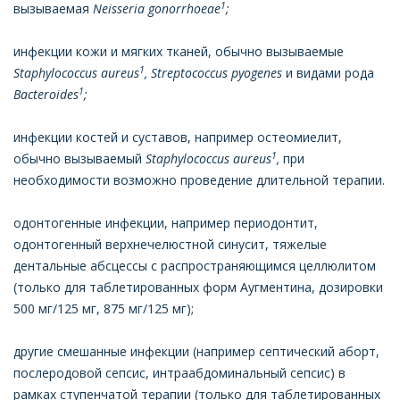
1
вызываемая
Neisseria gonorrhoeae
;
инфекции кожи и мягких тканей, обычно вызываемые
1
Staphylococcus aureus
, Streptococcus pyogenes
и видами рода
1
Bacteroides
;
инфекции костей и суставов, например остеомиелит,
1
обычно вызываемый
Staphylococcus aureus
,
при
необходимости возможно проведение длительной терапии.
одонтогенные инфекции, например периодонтит,
одонтогенный верхнечелюстной синусит, тяжелые
дентальные абсцессы с распространяющимся целлюлитом
(только для таблетированных форм Аугментина, дозировки
500 мг/125 мг, 875 мг/125 мг);
другие смешанные инфекции (например септический аборт,
послеродовой сепсис, интраабдоминальный сепсис) в
рамках ступенчатой терапии (только для таблетированных