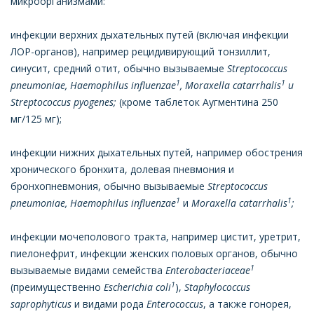
микроорганизмами:
инфекции верхних дыхательных путей (включая инфекции
ЛОР-органов), например рецидивирующий тонзиллит,
синусит, средний отит, обычно вызываемые
Streptococcus
1
1
pneumoniae, Haemophilus influenzae
, Moraxella catarrhalis
и
Streptococcus pyogenes;
(кроме таблеток Аугментина 250
мг/125 мг);
инфекции нижних дыхательных путей, например обострения
хронического бронхита, долевая пневмония и
бронхопневмония, обычно вызываемые
Streptococcus
1
1
pneumoniae, Haemophilus influenzae
и
Moraxella catarrhalis
;
инфекции мочеполового тракта, например цистит, уретрит,
пиелонефрит, инфекции женских половых органов, обычно
1
вызываемые видами семейства
Enterobacteriaceae
1
(преимущественно
Escherichia coli
),
Staphylococcus
saprophyticus
и видами рода
Enterococcus
, а также гонорея,