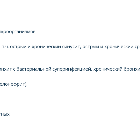
кроорганизмов:
т.ч. острый и хронический синусит, острый и хронический с
онхит с бактериальной суперинфекцией, хронический бронхи
елонефрит);
тных;