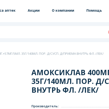
са аптек
Акции
О компании
Помощь
.+57МГ/5МЛ. 35Г/140МЛ. ПОР. Д/СУСП. Д/ПРИЕМА ВНУТРЬ ФЛ. /ЛЕК/
АМОКСИКЛАВ 400МГ
35Г/140МЛ. ПОР. Д/
ВНУТРЬ ФЛ. /ЛЕК/
Производитель
: