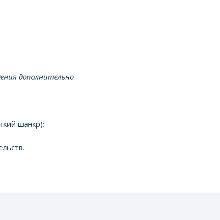
дения дополнительно
гкий шанкр);
ельств.