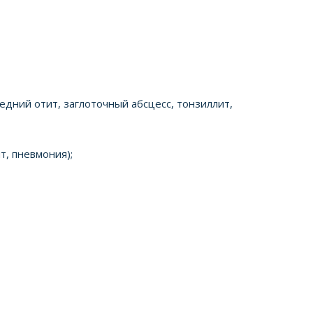
редний отит, заглоточный абсцесс, тонзиллит,
т, пневмония);