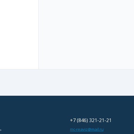
+7 (846) 321-21-21
ь
mc-reaviz@mail.ru