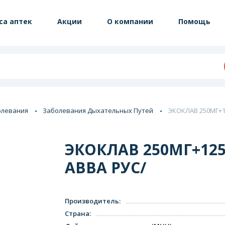
са аптек
Акции
О компании
Помощь
олевания
Заболевания Дыхательных Путей
ЭКОКЛАВ 250МГ+12
ЭКОКЛАВ 250МГ+125М
АВВА РУС/
Производитель
:
Страна
: