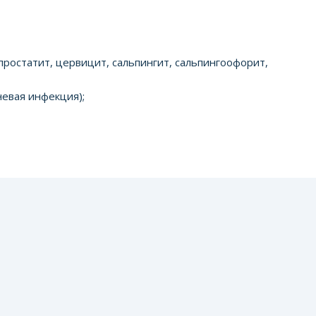
простатит, цервицит, сальпингит, сальпингоофорит,
невая инфекция);