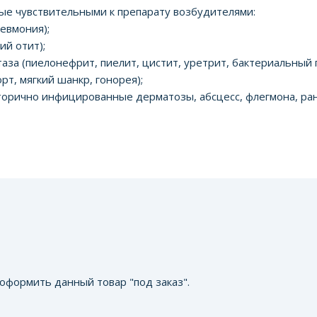
е чувствительными к препарату возбудителями:
евмония);
ий отит);
за (пиелонефрит, пиелит, цистит, уретрит, бактериальный 
рт, мягкий шанкр, гонорея);
вторично инфицированные дерматозы, абсцесс, флегмона, ра
оформить данный товар "под заказ".