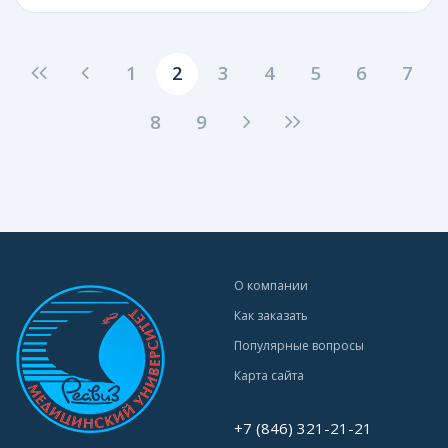
1
2
3
4
5
6
7
8
9
О компании
Как заказать
Популярные вопросы
Карта сайта
+7 (846) 321-21-21