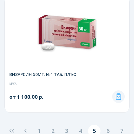
ВИЗАРСИН 50МГ. №4 ТАБ. П/П/О
КРКА
от 1 100.00 р.
1
2
3
4
5
6
7