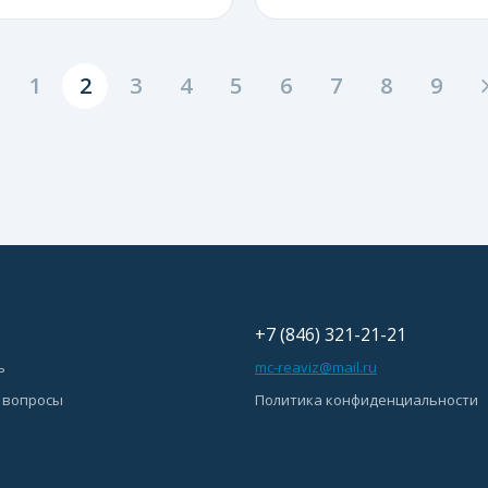
1
2
3
4
5
6
7
8
9
+7 (846) 321-21-21
ь
mc-reaviz@mail.ru
 вопросы
Политика конфиденциальности