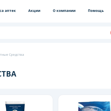
са аптек
Акции
О компании
Помощь
тные Средства
СТВА